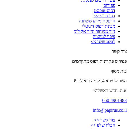
עשר דרכים לפנק…
פפירוס
דפוס אופסט
דפוס דיגיטלי
הדפסת מידע משתנה
מכונת דפוס דיגיטלי
נייר ממוחזר ונייר אקולוגי
ציפוי למינציה
לבלוג שלנו >>
צור קשר
פפירוס פתרונות דפוס מתקדמים
בית מסוף
השר שפירא 4, קומה ב אולם 8
א.ת. חדש ראשל"צ
050-4961488
info@papirus.co.il
צור קשר >>
הבלוג שלנו >>