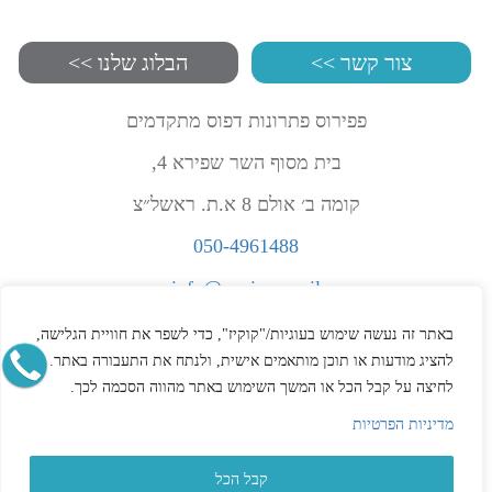
צור קשר >>
הבלוג שלנו >>
פפירוס פתרונות דפוס מתקדמים
בית מסוף השר שפירא 4,
קומה ב׳ אולם 8 א.ת. ראשל״צ
050-4961488
info@papirus.co.il
הצהרת נגישות
באתר זה נעשה שימוש בעוגיות/"קוקיז", כדי לשפר את חוויית הגלישה,
תקנון
להציג מודעות או תוכן מותאמים אישית, ולנתח את התעבורה באתר.
לחיצה על קבל הכל או המשך השימוש באתר מהווה הסכמה לכך.
מדיניות פרטיות
מדיניות הפרטיות
קבל הכל