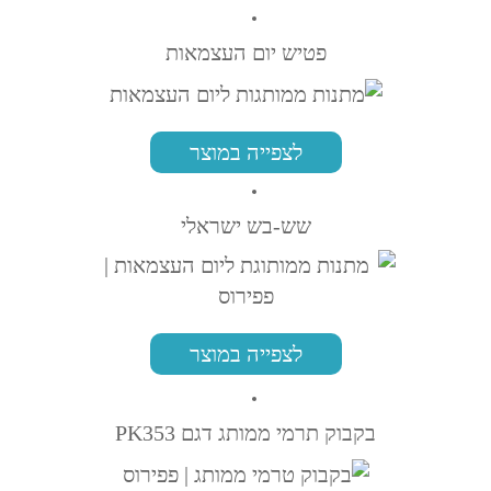
פטיש יום העצמאות
לצפייה במוצר
שש-בש ישראלי
לצפייה במוצר
בקבוק תרמי ממותג דגם PK353