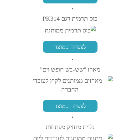
כוס תרמית דגם PK314
לצפייה במוצר
מארז "שש-בש חופש וים"
לצפייה במוצר
גלוית מחזיק מפתחות