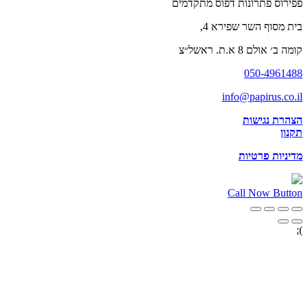
פפירוס פתרונות דפוס מתקדמים
בית מסוף השר שפירא 4,
קומה ב׳ אולם 8 א.ת. ראשל״צ
050-4961488
info@papirus.co.il
הצהרת נגישות
תקנון
מדיניות פרטיות
Call Now Button
);