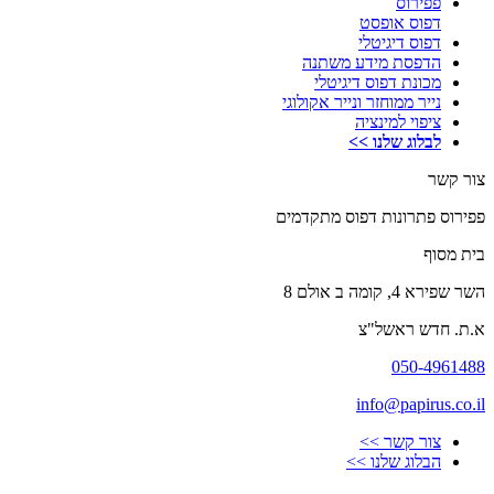
פפירוס
דפוס אופסט
דפוס דיגיטלי
הדפסת מידע משתנה
מכונת דפוס דיגיטלי
נייר ממוחזר ונייר אקולוגי
ציפוי למינציה
לבלוג שלנו >>
צור קשר
פפירוס פתרונות דפוס מתקדמים
בית מסוף
השר שפירא 4, קומה ב אולם 8
א.ת. חדש ראשל"צ
050-4961488
info@papirus.co.il
צור קשר >>
הבלוג שלנו >>