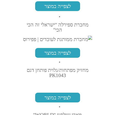
לצפייה במוצר
מחברת ספירלה "ישראלי זה הכי
הכי"
לצפייה במוצר
מחזיק מפתחות/גלוית פותחן דגם
PK1043
לצפייה במוצר
מארז שולחני "WORLD"