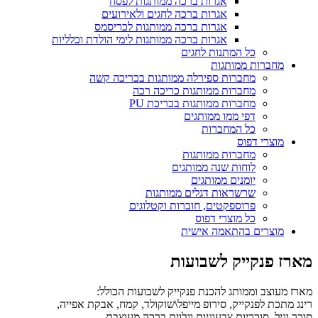
אגרות ברכה ממותגות לפסח
אגרות ברכה לחגים ולאירועים
אגרות ברכה ממותגות לכריסמס
אגרות ברכה ממותגות לימי הולדת וכלליות
כל המתנות לחגים
מחברות ממותגות
מחברות ספירלה ממותגות בכריכה קשה
מחברות ממותגות כריכה רכה
מחברות ממותגות בכריכת PU
דפי ממו ממותגים
כל המחברות
מוצרי דפוס
מחברות ממותגות
לוחות שנה ממותגים
יומנים ממותגים
שרשראות דגלים ממותגות
פרוספקטים, חוברות וקטלוגים
כל מוצרי דפוס
מוצרים בהתאמה אישית
מארז פנקייק לשבועות
מארז מעוצב וממותג להכנת פנקייק לשבועות הכולל:
רינג מתכת לפנקייק, סירופ מייפל\שוקולד, קמח, אבקת אפייה,
סוכר וניל, סוכריות צבעוניות,וגלוית ברכה מעוצבת