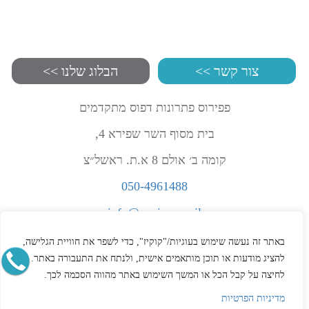
צור קשר >>
הבלוג שלנו >>
פפירוס פתרונות דפוס מתקדמים
בית מסוף השר שפירא 4,
קומה ב׳ אולם 8 א.ת. ראשל״צ
050-4961488
info@papirus.co.il
הצהרת נגישות
באתר זה נעשה שימוש בעוגיות/"קוקיז", כדי לשפר את חוויית הגלישה,
תקנון
להציג מודעות או תוכן מותאמים אישית, ולנתח את התעבורה באתר.
לחיצה על קבל הכל או המשך השימוש באתר מהווה הסכמה לכך.
מדיניות פרטיות
מדיניות הפרטיות