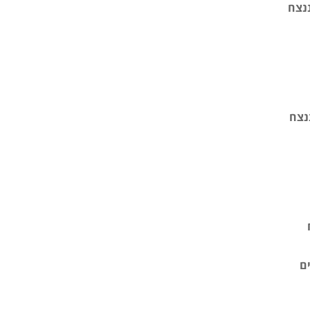
נצח
ננצח