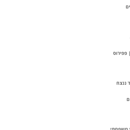
ד ננצח
ע משפחתי