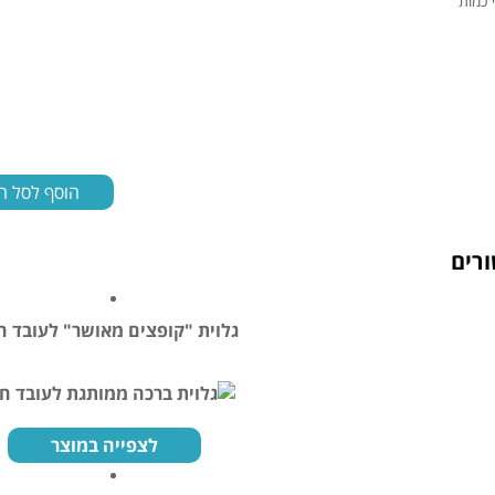
 כמות
הוסף לסל ה
רים
גלוית "קופצים מאושר" לעובד 
לצפייה במוצר