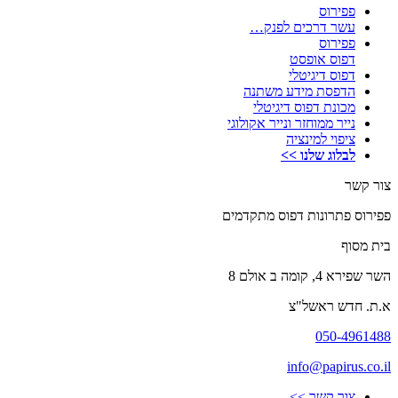
פפירוס
עשר דרכים לפנק…
פפירוס
דפוס אופסט
דפוס דיגיטלי
הדפסת מידע משתנה
מכונת דפוס דיגיטלי
נייר ממוחזר ונייר אקולוגי
ציפוי למינציה
לבלוג שלנו >>
צור קשר
פפירוס פתרונות דפוס מתקדמים
בית מסוף
השר שפירא 4, קומה ב אולם 8
א.ת. חדש ראשל"צ
050-4961488
info@papirus.co.il
צור קשר >>