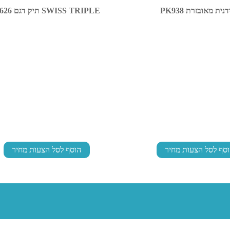
נית מאובזרת PK938
SWISS TRIPLE תיק דגם PP626
סף לסל הצעות מחיר
הוסף לסל הצעות מחיר