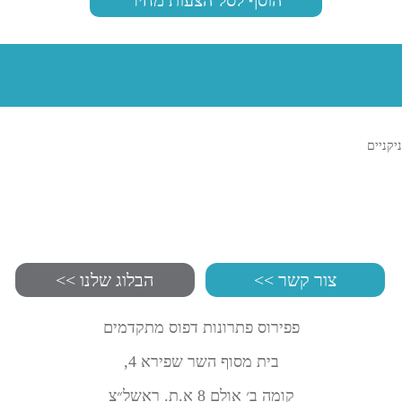
ניקניים
צור קשר >>
הבלוג שלנו >>
פפירוס פתרונות דפוס מתקדמים
בית מסוף השר שפירא 4,
קומה ב׳ אולם 8 א.ת. ראשל״צ