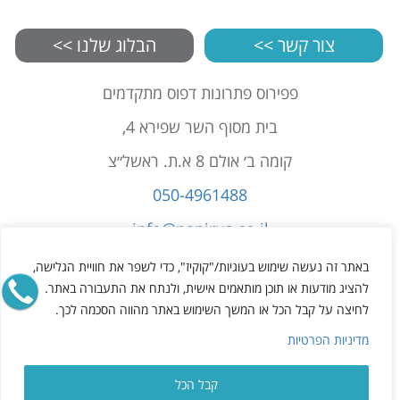
צור קשר >>
הבלוג שלנו >>
פפירוס פתרונות דפוס מתקדמים
בית מסוף השר שפירא 4,
קומה ב׳ אולם 8 א.ת. ראשל״צ
050-4961488
info@papirus.co.il
הצהרת נגישות
באתר זה נעשה שימוש בעוגיות/"קוקיז", כדי לשפר את חוויית הגלישה,
תקנון
להציג מודעות או תוכן מותאמים אישית, ולנתח את התעבורה באתר.
לחיצה על קבל הכל או המשך השימוש באתר מהווה הסכמה לכך.
מדיניות פרטיות
מדיניות הפרטיות
קבל הכל