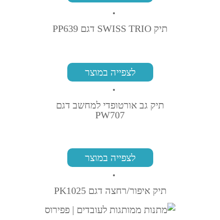
תיק SWISS TRIO דגם PP639
לצפייה במוצר
תיק גב אורטופדי למחשב דגם
PW707
לצפייה במוצר
תיק איפור/רחצה דגם PK1025