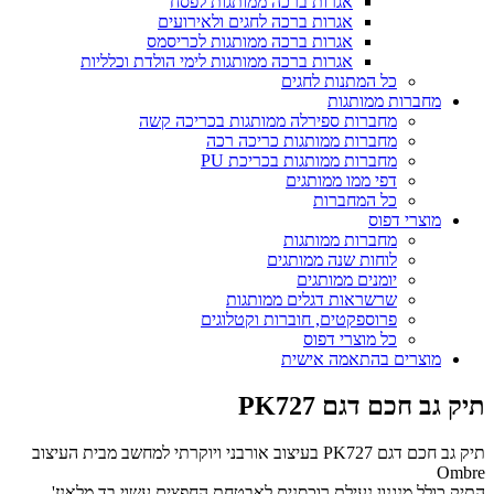
אגרות ברכה ממותגות לפסח
אגרות ברכה לחגים ולאירועים
אגרות ברכה ממותגות לכריסמס
אגרות ברכה ממותגות לימי הולדת וכלליות
כל המתנות לחגים
מחברות ממותגות
מחברות ספירלה ממותגות בכריכה קשה
מחברות ממותגות כריכה רכה
מחברות ממותגות בכריכת PU
דפי ממו ממותגים
כל המחברות
מוצרי דפוס
מחברות ממותגות
לוחות שנה ממותגים
יומנים ממותגים
שרשראות דגלים ממותגות
פרוספקטים, חוברות וקטלוגים
כל מוצרי דפוס
מוצרים בהתאמה אישית
תיק גב חכם דגם PK727
תיק גב חכם דגם PK727 בעיצוב אורבני ויוקרתי למחשב מבית העיצוב
Ombre
התיק כולל מנגנון נעילת רוכסנים לאבטחת החפצים עשוי בד מלאנז'