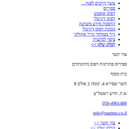
עשר דרכים לפנק…
פפירוס
דפוס אופסט
דפוס דיגיטלי
הדפסת מידע משתנה
מכונת דפוס דיגיטלי
נייר ממוחזר ונייר אקולוגי
ציפוי למינציה
לבלוג שלנו >>
צור קשר
פפירוס פתרונות דפוס מתקדמים
בית מסוף
השר שפירא 4, קומה ב אולם 8
א.ת. חדש ראשל"צ
050-4961488
info@papirus.co.il
צור קשר >>
הבלוג שלנו >>