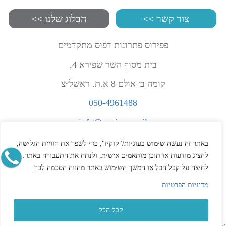
צור קשר >>
הבלוג שלנו >>
פפירוס פתרונות דפוס מתקדמים
בית מסוף השר שפירא 4,
קומה ב׳ אולם 8 א.ת. ראשל״צ
050-4961488
info@papirus.co.il
הצהרת נגישות
באתר זה נעשה שימוש בעוגיות/"קוקיז", כדי לשפר את חוויית הגלישה,
תקנון
להציג מודעות או תוכן מותאמים אישית, ולנתח את התעבורה באתר.
לחיצה על קבל הכל או המשך השימוש באתר מהווה הסכמה לכך.
מדיניות פרטיות
מדיניות הפרטיות
קבל הכל