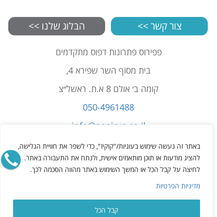
צור קשר >>
הבלוג שלנו >>
פפירוס פתרונות דפוס מתקדמים
בית מסוף השר שפירא 4,
קומה ב׳ אולם 8 א.ת. ראשל״צ
050-4961488
info@papirus.co.il
הצהרת נגישות
באתר זה נעשה שימוש בעוגיות/"קוקיז", כדי לשפר את חוויית הגלישה,
תקנון
להציג מודעות או תוכן מותאמים אישית, ולנתח את התעבורה באתר.
לחיצה על קבל הכל או המשך השימוש באתר מהווה הסכמה לכך.
מדיניות פרטיות
מדיניות הפרטיות
קבל הכל