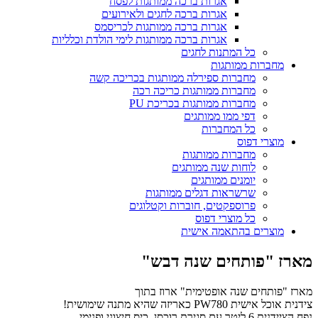
אגרות ברכה ממותגות לפסח
אגרות ברכה לחגים ולאירועים
אגרות ברכה ממותגות לכריסמס
אגרות ברכה ממותגות לימי הולדת וכלליות
כל המתנות לחגים
מחברות ממותגות
מחברות ספירלה ממותגות בכריכה קשה
מחברות ממותגות כריכה רכה
מחברות ממותגות בכריכת PU
דפי ממו ממותגים
כל המחברות
מוצרי דפוס
מחברות ממותגות
לוחות שנה ממותגים
יומנים ממותגים
שרשראות דגלים ממותגות
פרוספקטים, חוברות וקטלוגים
כל מוצרי דפוס
מוצרים בהתאמה אישית
מארז "פותחים שנה דבש"
מארז "פותחים שנה אופטימית" ארוז בתוך
צידנית אוכל אישית PW780 כאריזה שהיא מתנה שימושית!
נפח הציידנית 6 ליטר עם סגירת רוכסן ,כיס חיצוני ופנימי