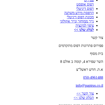
פפירוס
דפוס אופסט
דפוס דיגיטלי
הדפסת מידע משתנה
מכונת דפוס דיגיטלי
נייר ממוחזר ונייר אקולוגי
ציפוי למינציה
לבלוג שלנו >>
צור קשר
פפירוס פתרונות דפוס מתקדמים
בית מסוף
השר שפירא 4, קומה ב אולם 8
א.ת. חדש ראשל"צ
050-4961488
info@papirus.co.il
צור קשר >>
הבלוג שלנו >>