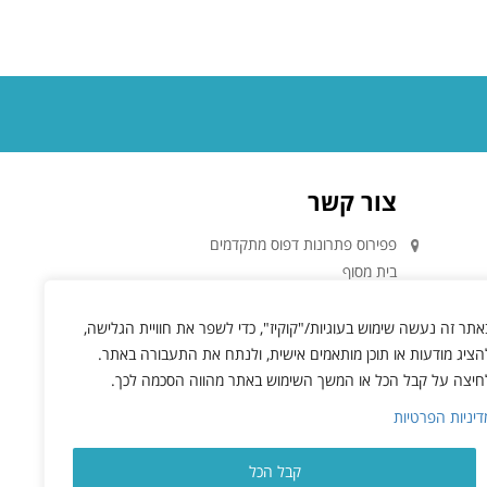
צור קשר
פפירוס פתרונות דפוס מתקדמים
בית מסוף
השר שפירא 4, קומה ב אולם 8
א.ת. חדש ראשל"צ
אתר זה נעשה שימוש בעוגיות/"קוקיז", כדי לשפר את חוויית הגלישה,
050-4961488
הציג מודעות או תוכן מותאמים אישית, ולנתח את התעבורה באתר.
info@papirus.co.il
חיצה על קבל הכל או המשך השימוש באתר מהווה הסכמה לכך.
דיניות הפרטיות
קבל הכל