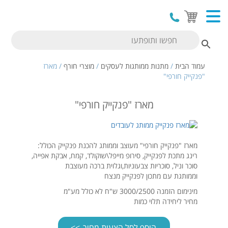
עמוד הבית
/
מתנות ממותגות לעסקים
/
מוצרי חורף
/ מארז
"פנקייק חורפי"
מארז "פנקייק חורפי"
מארז "פנקייק חורפי" מעוצב וממותג להכנת פנקייק הכולל:
רינג מתכת לפנקייק, סירופ מייפל\שוקולד, קמח, אבקת אפייה,
סוכר וניל, סוכריות צבעוניות,וגלוית ברכה מעוצבת
וממותגת עם מתכון לפנקייק מנצח
מינימום הזמנה 3000/2500 ש"ח לא כולל מע"מ
מחיר ליחידה תלוי כמות
הוסף לסל הצעות מחיר