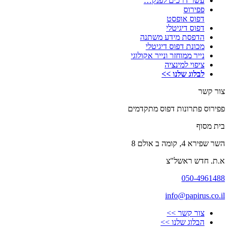
עשר דרכים לפנק…
פפירוס
דפוס אופסט
דפוס דיגיטלי
הדפסת מידע משתנה
מכונת דפוס דיגיטלי
נייר ממוחזר ונייר אקולוגי
ציפוי למינציה
לבלוג שלנו >>
צור קשר
פפירוס פתרונות דפוס מתקדמים
בית מסוף
השר שפירא 4, קומה ב אולם 8
א.ת. חדש ראשל"צ
050-4961488
info@papirus.co.il
צור קשר >>
הבלוג שלנו >>