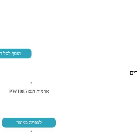
הוסף לסל ה
ים
אוזניות דגם PW1085
לצפייה במוצר