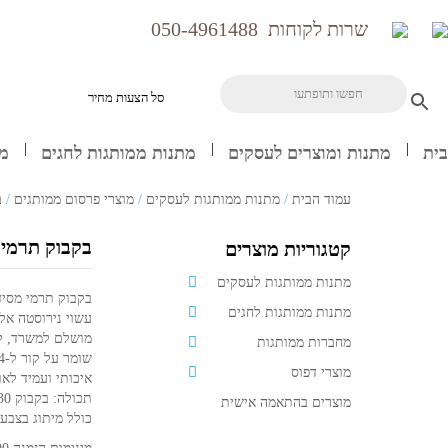
שרות לקוחות
050-4961488
סל הצעות מחיר
בית
מתנות ומוצרים לעסקים
מתנות ממותגות לחגים
מח
עמוד הבית
/
מתנות ממותגות לעסקים
/
מוצרי פרסום ממותגים
/
ב
בקבוק תרמי אופנתי BU
קטגוריות מוצרים
מתנות ממותגות לעסקים
בקבוק תרמי מסידרת ASOBU אופנתי ומיוחד 
מתנות ממותגות לחגים
עשוי נירוסטה אל 
מושלם למשרד, לס
מחברות ממותגות
שומר על קור ל-24 שעות וחום עד 12 שעות
מוצרי דפוס
איכותי ועמיד לאו
תכולה: בקבוק 530 מ"ל
מוצרים בהתאמה אישית
כולל מיתוג בצבע