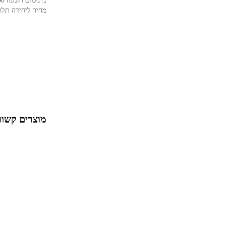
מינימום הזמנה 3000/2500 ש"ח לא כולל מע"מ, תלוי במוצר
מחיר ליחידה תלוי
מוצרים קשור