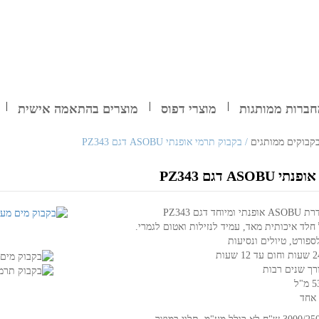
ברות ממותגות
מוצרי דפוס
מוצרים בהתאמה אישית
קבוקים ממותגים
/ בקבוק תרמי אופנתי ASOBU דגם PZ343
ASO דגם PZ343
דגם PZ343
חלד איכותית מאד, עמיד לנזילות ואטום לגמרי.
פורט, טיולים ונסיעות
רך שנים רבות
 אחד