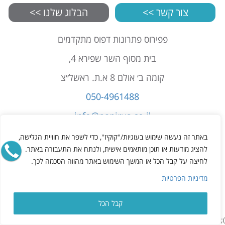
צור קשר >>
הבלוג שלנו >>
פפירוס פתרונות דפוס מתקדמים
בית מסוף השר שפירא 4,
קומה ב׳ אולם 8 א.ת. ראשל״צ
050-4961488
info@papirus.co.il
הצהרת נגישות
באתר זה נעשה שימוש בעוגיות/"קוקיז", כדי לשפר את חוויית הגלישה,
תקנון
להציג מודעות או תוכן מותאמים אישית, ולנתח את התעבורה באתר.
לחיצה על קבל הכל או המשך השימוש באתר מהווה הסכמה לכך.
מדיניות פרטיות
מדיניות הפרטיות
קבל הכל
);