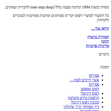
נוסדה בשנת 1994 ונותנת מענה כולל (one stop shop) לחברות ועסקים,
כל הקשור למוצרי דפוס וקד"מ ממותגים ומתנות ממותגות לעובדים
ולקוחות.
קראו עוד…
הצהרת נגישות
תקנון
מדיניות פרטיות
ניקניים
המגזין
פפירוס
עשר דרכים לפנק…
פפירוס
דפוס אופסט
דפוס דיגיטלי
הדפסת מידע משתנה
מכונת דפוס דיגיטלי
נייר ממוחזר ונייר אקולוגי