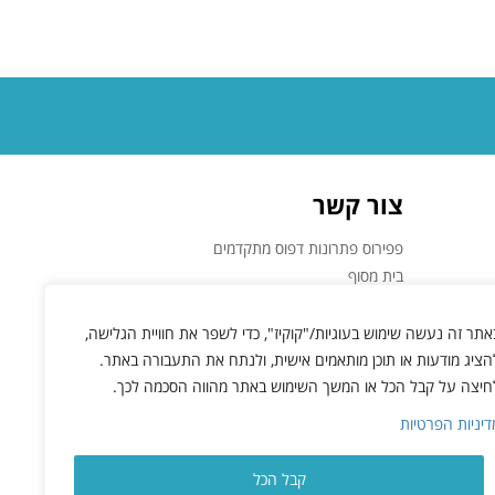
צור קשר
פפירוס פתרונות דפוס מתקדמים
בית מסוף
השר שפירא 4, קומה ב אולם 8
א.ת. חדש ראשל"צ
אתר זה נעשה שימוש בעוגיות/"קוקיז", כדי לשפר את חוויית הגלישה,
050-4961488
הציג מודעות או תוכן מותאמים אישית, ולנתח את התעבורה באתר.
info@papirus.co.il
חיצה על קבל הכל או המשך השימוש באתר מהווה הסכמה לכך.
דיניות הפרטיות
קבל הכל